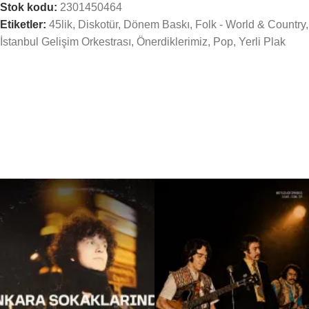
Stok kodu:
2301450464
Etiketler:
45lik
,
Diskotür
,
Dönem Baskı
,
Folk - World & Country
,
İstanbul Gelişim Orkestrası
,
Önerdiklerimiz
,
Pop
,
Yerli Plak