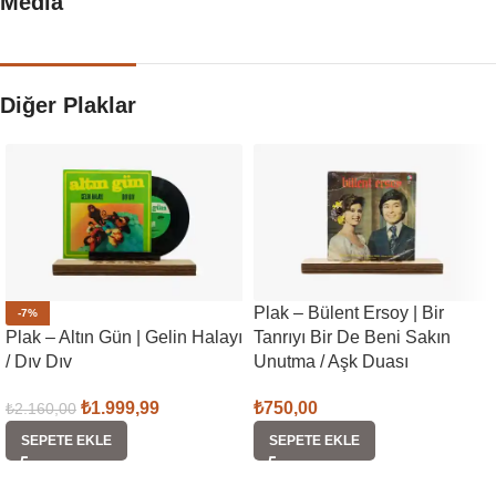
Media
Diğer Plaklar
Plak – Bülent Ersoy | Bir
-7%
Plak – Altın Gün | Gelin Halayı
Tanrıyı Bir De Beni Sakın
/ Dıv Dıv
Unutma / Aşk Duası
₺
1.999,99
₺
750,00
₺
2.160,00
SEPETE EKLE
SEPETE EKLE