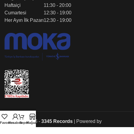
Haftaiçi
11:30 - 20:00
Cumartesi
12:30 - 19:00
Her Ayın İlk Pazarı
12:30 - 19:00
Copyright © 2026 -
3345 Records
| Powered by
Favoriler
Hesabım
Sepet
Mağaza
MOBCODES