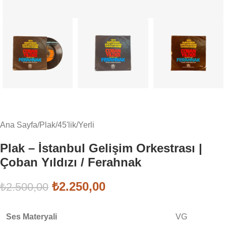
Ana Sayfa
/
Plak
/
45'lik
/
Yerli
Plak – İstanbul Gelişim Orkestrası |
Çoban Yıldızı / Ferahnak
₺
2.250,00
₺
2.500,00
Ses Materyali
VG