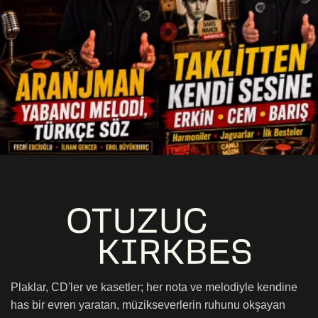
Plaklar, CD'ler ve kasetler; her nota ve melodiyle kendine
has bir evren yaratan, müzikseverlerin ruhunu okşayan