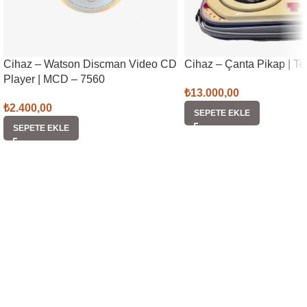
Cihaz – Watson Discman Video CD
Cihaz – Çanta Pikap | T
Player | MCD – 7560
₺
13.000,00
₺
2.400,00
SEPETE EKLE
SEPETE EKLE