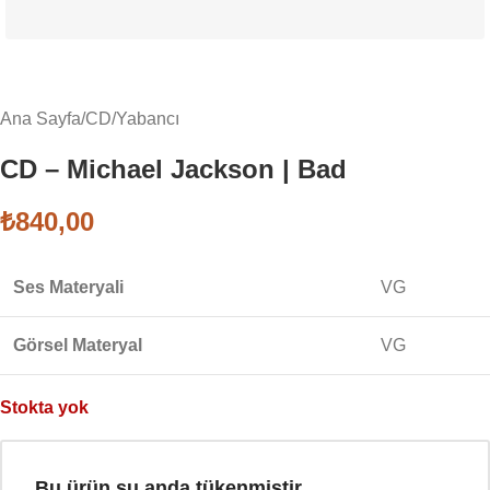
Ana Sayfa
/
CD
/
Yabancı
CD – Michael Jackson | Bad
₺
840,00
Ses Materyali
VG
Görsel Materyal
VG
Stokta yok
Bu ürün şu anda tükenmiştir.