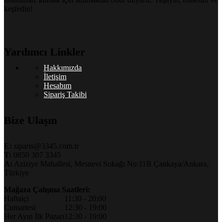
keşfedin!
Yardımcı Linkler
Hakkımızda
İletişim
Hesabım
Sipariş Takibi
Bize Ulaşın
E:
siparis@3345.com.tr
T:
0850 307 3345
A:
Aziziye Mahallesi, Mesnevi Sokağı No:11B Çankaya/Ankara,
Türkiye
Mağaza Çalışma Saatleri:
Haftaiçi
11:30 - 20:00
Cumartesi
12:30 - 19:00
Her Ayın İlk Pazarı
12:30 - 19:00