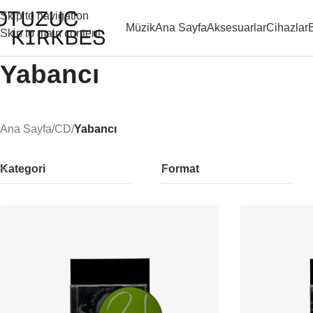
Skip to navigation
Müzik
Ana Sayfa
Aksesuarlar
Cihazlar
Skip to main content
Yabancı
Ana Sayfa
/
CD
/
Yabancı
Kategori
Format