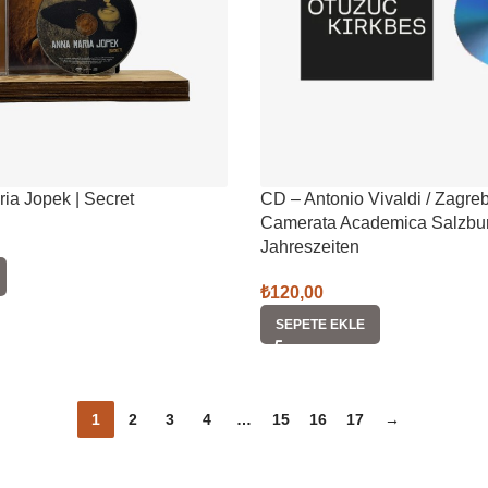
ia Jopek | Secret
CD – Antonio Vivaldi / Zagreb
Camerata Academica Salzburg
Jahreszeiten
₺
120,00
SEPETE EKLE
1
2
3
4
…
15
16
17
→