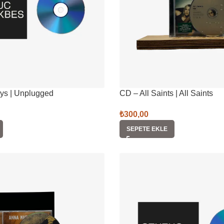
eys | Unplugged
CD – All Saints | All Saints
₺
300,00
SEPETE EKLE