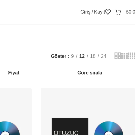
Giriş / Kayıt
₺
0,
Göster
9
12
18
24
Fiyat
Göre sırala