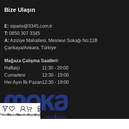
Bize Ulaşın
E:
siparis@3345.com.tr
T:
0850 307 3345
A:
Aziziye Mahallesi, Mesnevi Sokağı No:11B
Çankaya/Ankara, Türkiye
Mağaza Çalışma Saatleri:
Haftaiçi
11:30 - 20:00
Cumartesi
12:30 - 19:00
Her Ayın İlk Pazarı
12:30 - 19:00
Filtreler
Favoriler
Hesabım
Sepet
Mağaza