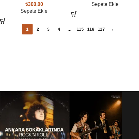
₺
300,00
Sepete Ekle
Sepete Ekle
1
2
3
4
…
115
116
117
→