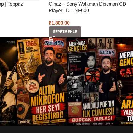
ap | Teppaz
Cihaz – Sony Walkman Discman CD
Player | D – NF600
₺
1.800,00
SEPETE EKLE