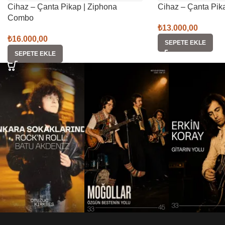
Cihaz – Çanta Pikap | Ziphona
Cihaz – Çanta Pik
Combo
₺
13.000,00
₺
16.000,00
SEPETE EKLE
SEPETE EKLE