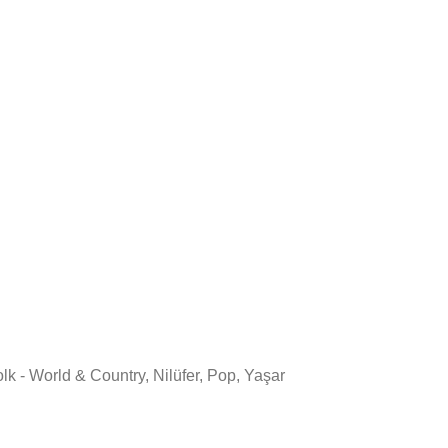
lk - World & Country
,
Nilüfer
,
Pop
,
Yaşar