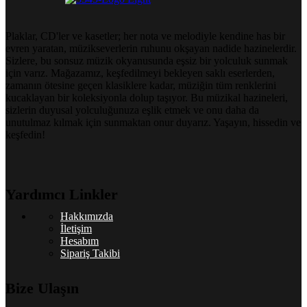
Plaklar, CD'ler ve kasetler; her nota ve melodiyle kendine has bir
evren yaratan, müzikseverlerin ruhunu okşayan nadide hazinelerdir.
Sizlere, bu sonsuz müzik okyanusunda eşsiz bir yolculuk sunmak
için varız. Mağazamız, keşfedilmeyi bekleyen saklı eserlerden,
zamanın ötesine geçen klasiklere kadar, müziğin tüm renklerini
kucaklayan bir koleksiyonla dolup taşıyor. Bu müzikal hazineleri,
sizlerin duyusal yolculuğunuza eşlik etmek ve onu daha da
unutulmaz kılmak için sunmaktan onur duyarız. Yaşayın, hissedin ve
keşfedin!
Yardımcı Linkler
Hakkımızda
İletişim
Hesabım
Sipariş Takibi
Bize Ulaşın