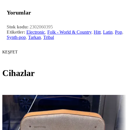
Yorumlar
Stok kodu:
2302060395
Etiketler:
Electronic
,
Folk - World & Country
,
Hitt
,
Latin
,
Pop
,
Synth-pop
,
Tarkan
,
Tribal
KEŞFET
Cihazlar