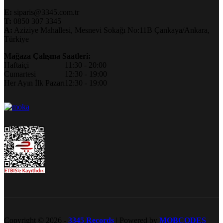
E:
siparis@3345.com.tr
T:
0850 307 3345
A:
Aziziye Mahallesi, Mesnevi Sokağı No:11B Çankaya/Ankara,
Türkiye
Mağaza Çalışma Saatleri:
Haftaiçi
11:30 - 20:00
Cumartesi
12:30 - 19:00
Her Ayın İlk Pazarı
12:30 - 19:00
Copyright © 2026 -
3345 Records
| Powered by
MOBCODES