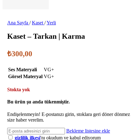
Ana Sayfa
/
Kaset
/
Yerli
Kaset – Tarkan | Karma
₺
300,00
Ses Materyali
VG+
Görsel Materyal
VG+
Stokta yok
Bu ürün şu anda tükenmiştir.
Endişelenmeyin! E-postanızı girin, stoklara geri döner dönmez
size haber verelim.
Bekleme listesine ekle
gizlilik ilkesi
'nı okudum ve kabul ediyorum