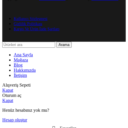
Kullanıcı Sözleşmesi
Gizlilik Politikası
Kargo Ve Ürün İade Şartları
Arama
Ana Sayfa
Mağaza
Blog
Hakkımızda
İletişim
Alışveriş Sepeti
Kapat
Oturum aç
Kapat
Henüz hesabınız yok mu?
Hesap oluştur