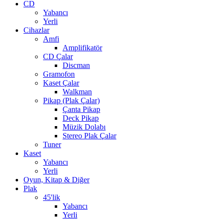
CD
Yabancı
Yerli
Cihazlar
Amfi
Amplifikatör
CD Çalar
Discman
Gramofon
Kaset Çalar
Walkman
Pikap (Plak Çalar)
Çanta Pikap
Deck Pikap
Müzik Dolabı
Stereo Plak Çalar
Tuner
Kaset
Yabancı
Yerli
Oyun, Kitap & Diğer
Plak
45'lik
Yabancı
Yerli