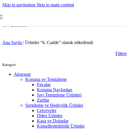
Skip to navigation
Skip to main content
6. Cadde
Ana Sayfa
/
Ürünler “6. Cadde” olarak etiketlendi
Filters
Kategori
Aksesuar
Koruma ve Temizleme
Fırçalar
Koruma Naylonları
Sıvı Temizleme Ürünleri
Zarflar
Sergileme ve Hediyelik Ürünler
Çerçeveler
Diğer Ürünler
Kasa ve Dolaplar
Kişiselleştirilebilir Ürünler