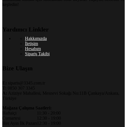
keşfedin!
Yardımcı Linkler
Hakkımızda
İletişim
Hesabım
Sipariş Takibi
Bize Ulaşın
E:
siparis@3345.com.tr
T:
0850 307 3345
A:
Aziziye Mahallesi, Mesnevi Sokağı No:11B Çankaya/Ankara,
Türkiye
Mağaza Çalışma Saatleri:
Haftaiçi
11:30 - 20:00
Cumartesi
12:30 - 19:00
Her Ayın İlk Pazarı
12:30 - 19:00