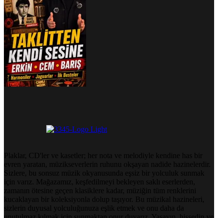
Plaklar, CD'ler ve kasetler; her nota ve melodiyle kendine has bir
evren yaratan, müzikseverlerin ruhunu okşayan nadide hazinelerdir.
Sizlere, bu sonsuz müzik okyanusunda eşsiz bir yolculuk sunmak
için varız. Mağazamız, keşfedilmeyi bekleyen saklı eserlerden,
zamanın ötesine geçen klasiklere kadar, müziğin tüm renklerini
kucaklayan bir koleksiyonla dolup taşıyor. Bu müzikal hazineleri,
sizlerin duyusal yolculuğunuza eşlik etmek ve onu daha da
unutulmaz kılmak için sunmaktan onur duyarız. Yaşayın, hissedin ve