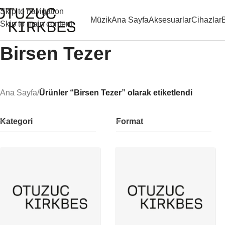
Skip to navigation
Müzik
Ana Sayfa
Aksesuarlar
Cihazlar
Skip to main content
Birsen Tezer
Ana Sayfa
/
Ürünler “Birsen Tezer” olarak etiketlendi
Kategori
Format