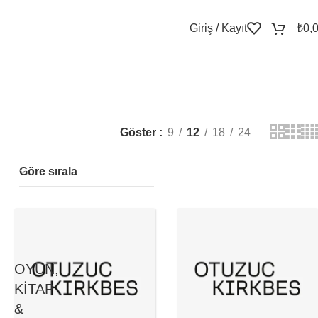
Giriş / Kayıt
₺
0,
Göster
9
12
18
24
Göre sırala
OYUN,
KITAP
&