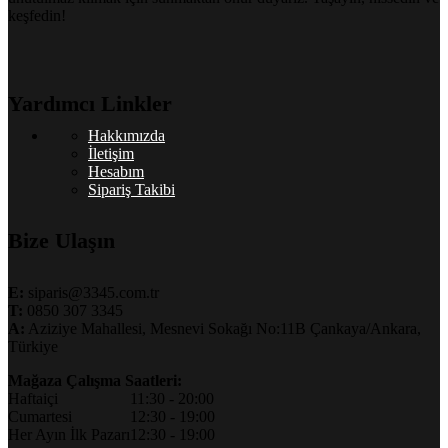
keşfedin!
Yardımcı Linkler
Hakkımızda
İletişim
Hesabım
Sipariş Takibi
Bize Ulaşın
E:
siparis@3345.com.tr
T:
0850 307 3345
A:
Aziziye Mahallesi, Mesnevi Sokağı No:11B Çankaya/Ankara,
Türkiye
Mağaza Çalışma Saatleri:
Haftaiçi
11:30 - 20:00
Cumartesi
12:30 - 19:00
Her Ayın İlk Pazarı
12:30 - 19:00