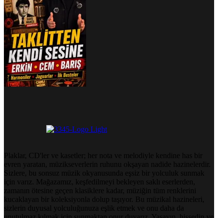
Plaklar, CD'ler ve kasetler; her nota ve melodiyle kendine has bir
evren yaratan, müzikseverlerin ruhunu okşayan nadide hazinelerdir.
Sizlere, bu sonsuz müzik okyanusunda eşsiz bir yolculuk sunmak
için varız. Mağazamız, keşfedilmeyi bekleyen saklı eserlerden,
zamanın ötesine geçen klasiklere kadar, müziğin tüm renklerini
kucaklayan bir koleksiyonla dolup taşıyor. Bu müzikal hazineleri,
sizlerin duyusal yolculuğunuza eşlik etmek ve onu daha da
unutulmaz kılmak için sunmaktan onur duyarız. Yaşayın, hissedin ve