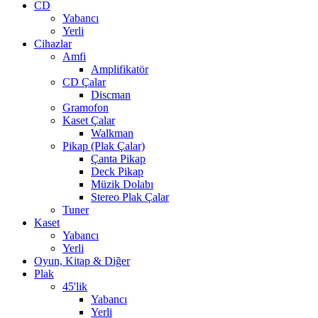
CD
Yabancı
Yerli
Cihazlar
Amfi
Amplifikatör
CD Çalar
Discman
Gramofon
Kaset Çalar
Walkman
Pikap (Plak Çalar)
Çanta Pikap
Deck Pikap
Müzik Dolabı
Stereo Plak Çalar
Tuner
Kaset
Yabancı
Yerli
Oyun, Kitap & Diğer
Plak
45'lik
Yabancı
Yerli