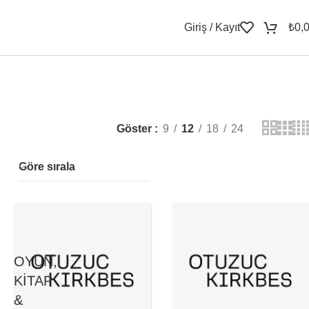
Giriş / Kayıt
₺
0,
Göster
9
12
18
24
Göre sırala
OYUN,
KITAP
&