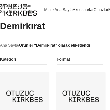
Skip to navigation
Müzik
Ana Sayfa
Aksesuarlar
Cihazlar
Skip to main content
Demirkırat
Ana Sayfa
/
Ürünler “Demirkırat” olarak etiketlendi
Kategori
Format