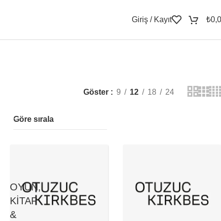
Giriş / Kayıt
₺
0,
Göster
9
12
18
24
Göre sırala
OYUN,
KITAP
&