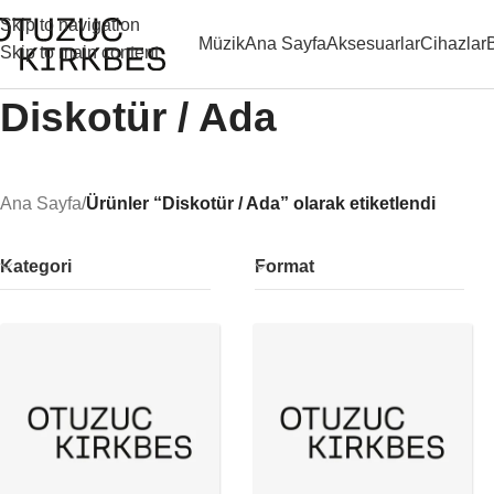
Skip to navigation
Müzik
Ana Sayfa
Aksesuarlar
Cihazlar
Skip to main content
Diskotür / Ada
Ana Sayfa
/
Ürünler “Diskotür / Ada” olarak etiketlendi
Kategori
Format