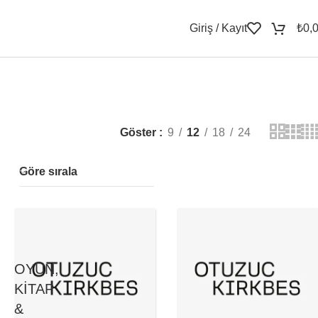
Giriş / Kayıt
₺
0,
Göster
9
12
18
24
Göre sırala
OYUN,
KITAP
&