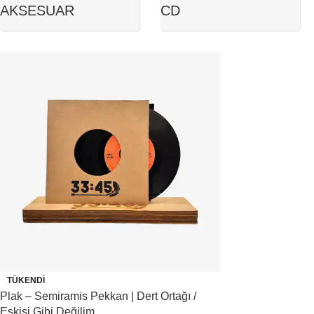
AKSESUAR
CD
TÜKENDI
Plak – Semiramis Pekkan | Dert Ortağı /
Eskisi Gibi Değilim