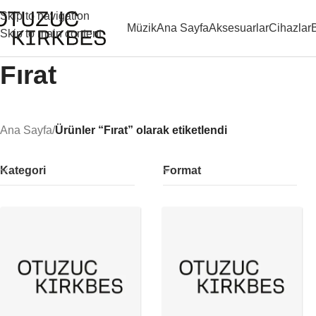
Skip to navigation
Müzik
Ana Sayfa
Aksesuarlar
Cihazlar
Skip to main content
Fırat
Ana Sayfa
/
Ürünler “Fırat” olarak etiketlendi
Kategori
Format