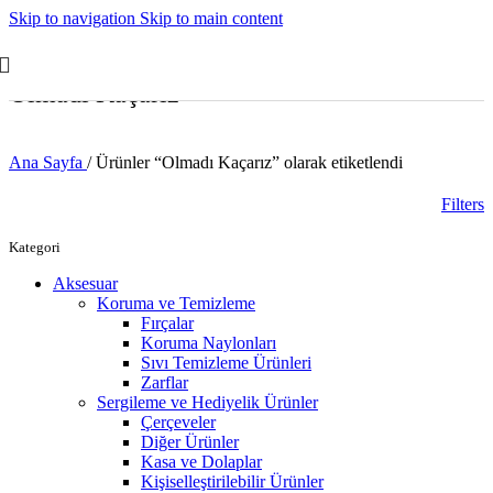
Skip to navigation
Skip to main content
Olmadı Kaçarız
Ana Sayfa
/
Ürünler “Olmadı Kaçarız” olarak etiketlendi
Filters
Kategori
Aksesuar
Koruma ve Temizleme
Fırçalar
Koruma Naylonları
Sıvı Temizleme Ürünleri
Zarflar
Sergileme ve Hediyelik Ürünler
Çerçeveler
Diğer Ürünler
Kasa ve Dolaplar
Kişiselleştirilebilir Ürünler