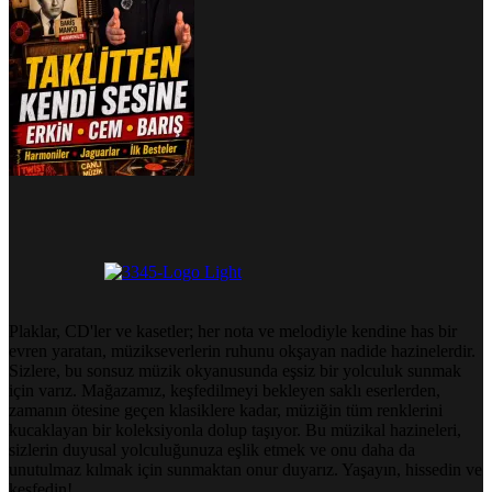
Plaklar, CD'ler ve kasetler; her nota ve melodiyle kendine has bir
evren yaratan, müzikseverlerin ruhunu okşayan nadide hazinelerdir.
Sizlere, bu sonsuz müzik okyanusunda eşsiz bir yolculuk sunmak
için varız. Mağazamız, keşfedilmeyi bekleyen saklı eserlerden,
zamanın ötesine geçen klasiklere kadar, müziğin tüm renklerini
kucaklayan bir koleksiyonla dolup taşıyor. Bu müzikal hazineleri,
sizlerin duyusal yolculuğunuza eşlik etmek ve onu daha da
unutulmaz kılmak için sunmaktan onur duyarız. Yaşayın, hissedin ve
keşfedin!