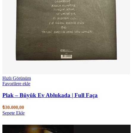
Hızlı Görünüm
Favorilere ekle
Plak – Büyük Ev Ablukada | Full Faça
₺
30.000,00
Sepete Ekle