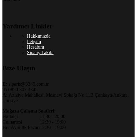
Yardımcı Linkler
Hakkımızda
İletişim
Hesabım
Sipariş Takibi
Bize Ulaşın
E:
siparis@3345.com.tr
T:
0850 307 3345
A:
Aziziye Mahallesi, Mesnevi Sokağı No:11B Çankaya/Ankara,
Türkiye
Mağaza Çalışma Saatleri:
Haftaiçi
11:30 - 20:00
Cumartesi
12:30 - 19:00
Her Ayın İlk Pazarı
12:30 - 19:00