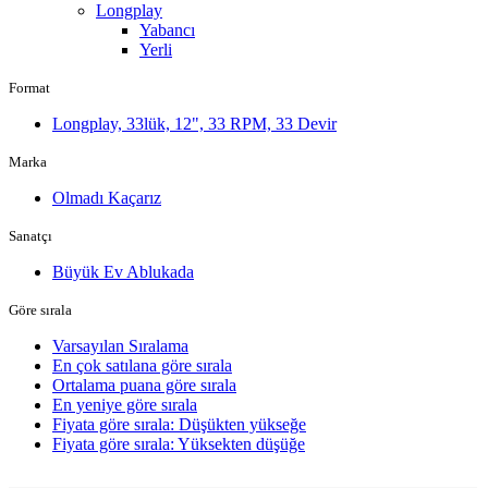
Longplay
Yabancı
Yerli
Format
Longplay, 33lük, 12", 33 RPM, 33 Devir
Marka
Olmadı Kaçarız
Sanatçı
Büyük Ev Ablukada
Göre sırala
Varsayılan Sıralama
En çok satılana göre sırala
Ortalama puana göre sırala
En yeniye göre sırala
Fiyata göre sırala: Düşükten yükseğe
Fiyata göre sırala: Yüksekten düşüğe