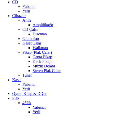
CD
Yabancı
Yerli
Cihazlar
Amfi
Amplifikatör
CD Çalar
Discman
Gramofon
Kaset Çalar
Walkman
Pikap (Plak Çalar)
Çanta Pikap
Deck Pikap
Müzik Dolabı
Stereo Plak Çalar
Tuner
Kaset
Yabancı
Yerli
Oyun, Kitap & Diğer
Plak
45'lik
Yabancı
Yerli