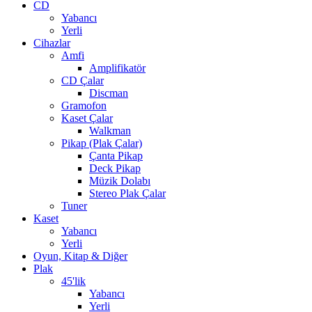
CD
Yabancı
Yerli
Cihazlar
Amfi
Amplifikatör
CD Çalar
Discman
Gramofon
Kaset Çalar
Walkman
Pikap (Plak Çalar)
Çanta Pikap
Deck Pikap
Müzik Dolabı
Stereo Plak Çalar
Tuner
Kaset
Yabancı
Yerli
Oyun, Kitap & Diğer
Plak
45'lik
Yabancı
Yerli