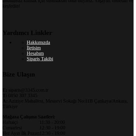
unutulmaz kılmak için sunmaktan onur duyarız. Yaşayın, hissedin ve
keşfedin!
Yardımcı Linkler
Hakkımızda
İletişim
Hesabım
Sipariş Takibi
Bize Ulaşın
E:
siparis@3345.com.tr
T:
0850 307 3345
A:
Aziziye Mahallesi, Mesnevi Sokağı No:11B Çankaya/Ankara,
Türkiye
Mağaza Çalışma Saatleri:
Haftaiçi
11:30 - 20:00
Cumartesi
12:30 - 19:00
Her Ayın İlk Pazarı
12:30 - 19:00