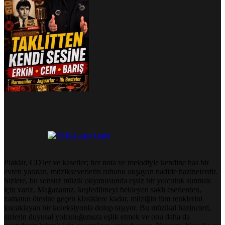
Plaklar, CD'ler ve kasetler; her nota ve melodiyle kendine has bir
evren yaratan, müzikseverlerin ruhunu okşayan nadide hazinelerdir.
Sizlere, bu sonsuz müzik okyanusunda eşsiz bir yolculuk sunmak
için varız. Mağazamız, keşfedilmeyi bekleyen saklı eserlerden,
zamanın ötesine geçen klasiklere kadar, müziğin tüm renklerini
kucaklayan bir koleksiyonla dolup taşıyor. Bu müzikal hazineleri,
sizlerin duyusal yolculuğunuza eşlik etmek ve onu daha da