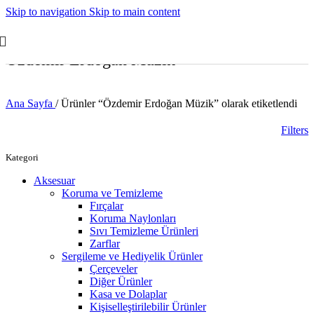
Skip to navigation
Skip to main content
Özdemir Erdoğan Müzik
Ana Sayfa
/
Ürünler “Özdemir Erdoğan Müzik” olarak etiketlendi
Filters
Kategori
Aksesuar
Koruma ve Temizleme
Fırçalar
Koruma Naylonları
Sıvı Temizleme Ürünleri
Zarflar
Sergileme ve Hediyelik Ürünler
Çerçeveler
Diğer Ürünler
Kasa ve Dolaplar
Kişiselleştirilebilir Ürünler