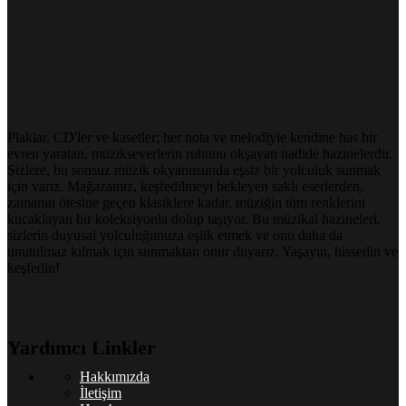
Plaklar, CD'ler ve kasetler; her nota ve melodiyle kendine has bir
evren yaratan, müzikseverlerin ruhunu okşayan nadide hazinelerdir.
Sizlere, bu sonsuz müzik okyanusunda eşsiz bir yolculuk sunmak
için varız. Mağazamız, keşfedilmeyi bekleyen saklı eserlerden,
zamanın ötesine geçen klasiklere kadar, müziğin tüm renklerini
kucaklayan bir koleksiyonla dolup taşıyor. Bu müzikal hazineleri,
sizlerin duyusal yolculuğunuza eşlik etmek ve onu daha da
unutulmaz kılmak için sunmaktan onur duyarız. Yaşayın, hissedin ve
keşfedin!
Yardımcı Linkler
Hakkımızda
İletişim