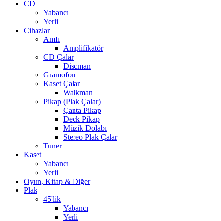
CD
Yabancı
Yerli
Cihazlar
Amfi
Amplifikatör
CD Çalar
Discman
Gramofon
Kaset Çalar
Walkman
Pikap (Plak Çalar)
Çanta Pikap
Deck Pikap
Müzik Dolabı
Stereo Plak Çalar
Tuner
Kaset
Yabancı
Yerli
Oyun, Kitap & Diğer
Plak
45'lik
Yabancı
Yerli