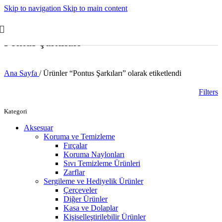
Skip to navigation
Skip to main content
Pontus Şarkıları
Ana Sayfa
/
Ürünler “Pontus Şarkıları” olarak etiketlendi
Filters
Kategori
Aksesuar
Koruma ve Temizleme
Fırçalar
Koruma Naylonları
Sıvı Temizleme Ürünleri
Zarflar
Sergileme ve Hediyelik Ürünler
Çerçeveler
Diğer Ürünler
Kasa ve Dolaplar
Kişiselleştirilebilir Ürünler