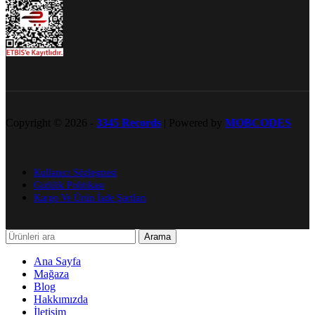
Copyright © 2026 -
3345 Records
| Powered by
MOBCODES
Kullanıcı Sözleşmesi
Gizlilik Politikası
Kargo Ve Ürün İade Şartları
Arama
Ana Sayfa
Mağaza
Blog
Hakkımızda
İletişim