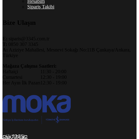
Hesabım
Sipariş Takibi
Bize Ulaşın
E:
siparis@3345.com.tr
T:
0850 307 3345
A:
Aziziye Mahallesi, Mesnevi Sokağı No:11B Çankaya/Ankara,
Türkiye
Mağaza Çalışma Saatleri:
Haftaiçi
11:30 - 20:00
Cumartesi
12:30 - 19:00
Her Ayın İlk Pazarı
12:30 - 19:00