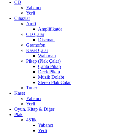
CD
Yabancı
Yerli
Cihazlar
Amfi
Amplifikatör
CD Çalar
Discman
Gramofon
Kaset Çalar
Walkman
Pikap (Plak Çalar)
Çanta Pikap
Deck Pikap
Müzik Dolabı
Stereo Plak Çalar
Tuner
Kaset
Yabancı
Yerli
Oyun, Kitap & Diğer
Plak
45'lik
Yabancı
Yerli