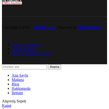
Copyright © 2026 -
3345 Records
| Powered by
MOBCODES
Kullanıcı Sözleşmesi
Gizlilik Politikası
Kargo Ve Ürün İade Şartları
Arama
Ana Sayfa
Mağaza
Blog
Hakkımızda
İletişim
Alışveriş Sepeti
Kapat