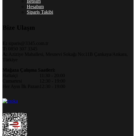
İletişim
Hesabım
Sipariş Takibi
Bize Ulaşın
E:
siparis@3345.com.tr
T:
0850 307 3345
A:
Aziziye Mahallesi, Mesnevi Sokağı No:11B Çankaya/Ankara,
Türkiye
Mağaza Çalışma Saatleri:
Haftaiçi
11:30 - 20:00
Cumartesi
12:30 - 19:00
Her Ayın İlk Pazarı
12:30 - 19:00