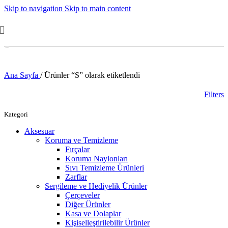
Skip to navigation
Skip to main content
S
Ana Sayfa
/
Ürünler “S” olarak etiketlendi
Filters
Kategori
Aksesuar
Koruma ve Temizleme
Fırçalar
Koruma Naylonları
Sıvı Temizleme Ürünleri
Zarflar
Sergileme ve Hediyelik Ürünler
Çerçeveler
Diğer Ürünler
Kasa ve Dolaplar
Kişiselleştirilebilir Ürünler