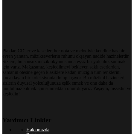
Plaklar, CD'ler ve kasetler; her nota ve melodiyle kendine has bir
evren yaratan, müzikseverlerin ruhunu okşayan nadide hazinelerdir.
Sizlere, bu sonsuz müzik okyanusunda eşsiz bir yolculuk sunmak
için varız. Mağazamız, keşfedilmeyi bekleyen saklı eserlerden,
zamanın ötesine geçen klasiklere kadar, müziğin tüm renklerini
kucaklayan bir koleksiyonla dolup taşıyor. Bu müzikal hazineleri,
sizlerin duyusal yolculuğunuza eşlik etmek ve onu daha da
unutulmaz kılmak için sunmaktan onur duyarız. Yaşayın, hissedin ve
keşfedin!
Yardımcı Linkler
Hakkımızda