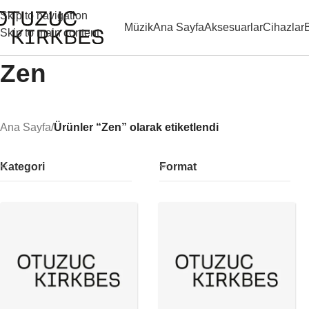
Skip to navigation
Müzik
Ana Sayfa
Aksesuarlar
Cihazlar
Skip to main content
Zen
Ana Sayfa
/
Ürünler “Zen” olarak etiketlendi
Kategori
Format