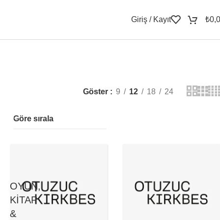
Giriş / Kayıt
₺
0,
Göster
9
12
18
24
Göre sırala
OYUN,
KITAP
&