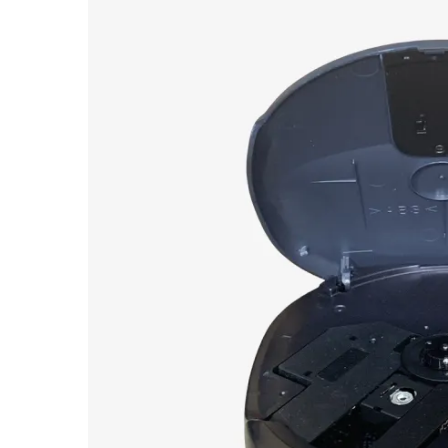
Cihaz – Çanta Pikap | Dual HS 14
₺
28.800,00
Cihaz – Çanta Pikap | Eden
₺
15.000,00
Cihaz – Çanta Pikap | Philips
₺
15.000,00