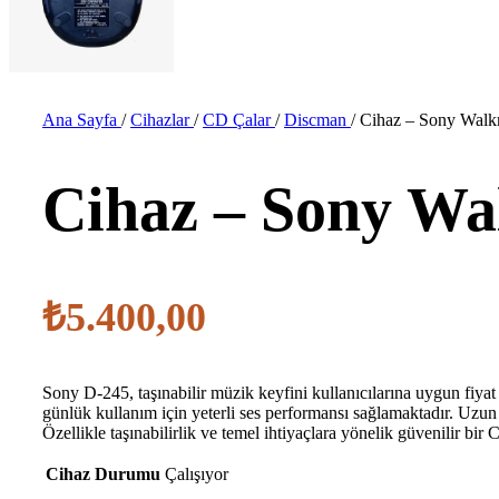
Ana Sayfa
/
Cihazlar
/
CD Çalar
/
Discman
/
Cihaz – Sony Walk
Cihaz – Sony Wa
₺
5.400,00
Sony D-245, taşınabilir müzik keyfini kullanıcılarına uygun fiyat
günlük kullanım için yeterli ses performansı sağlamaktadır. Uzun 
Özellikle taşınabilirlik ve temel ihtiyaçlara yönelik güvenilir bir C
Cihaz Durumu
Çalışıyor