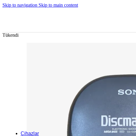
Kişiselleştirilebilir Ürünler
Skip to navigation
Skip to main content
Tükendi
PLAKLAR NASIL TEMİZLENİR?
Hafif hışırtı, o dip 
Plaklarla ve onların seslendiği her türlü soru
rutini bir kez net bir şekilde yazmak istedik.
Şimdi Oku
Cihazlar