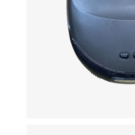
Pikap (Plak Çalar)
Walkman
Discman
Amfi
Kaset Çalar
CD Çalar
Yeni Başlayanlar İçin
Cihaz – Çanta Pikap | Bazin Comb
₺
13.000,00