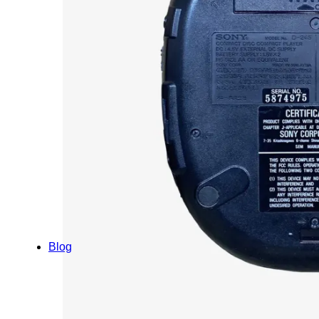
Cihaz – Çanta Pikap | Telefunken 
₺
13.000,00
Cihaz – Çanta Pikap | Teppaz
₺
13.000,00
Blog