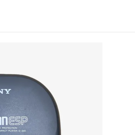
ses...
yla iç içeyiz. Doğru bilinen yanlışları, kulaktan dolma yöntemlerin verdi