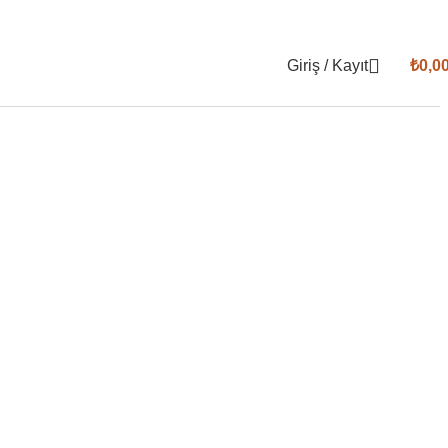
Giriş / Kayıt
₺
0,0
ği zararı ve gerçekten işe yarayan