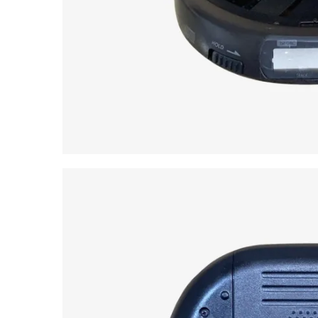
Cihaz – Çanta Pikap | Platines M22
₺
11.000,00
Cihaz – Çanta Pikap | Radiola 100
₺
12.000,00
Cihaz – Çanta Pikap | Radiola Streo
₺
18.000,00