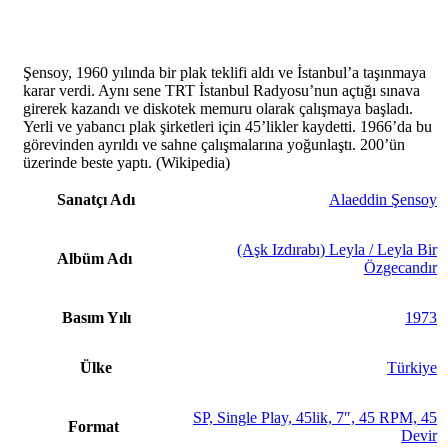
Şensoy, 1960 yılında bir plak teklifi aldı ve İstanbul’a taşınmaya
karar verdi. Aynı sene TRT İstanbul Radyosu’nun açtığı sınava
girerek kazandı ve diskotek memuru olarak çalışmaya başladı.
Yerli ve yabancı plak şirketleri için 45’likler kaydetti. 1966’da bu
görevinden ayrıldı ve sahne çalışmalarına yoğunlaştı. 200’ün
üzerinde beste yaptı. (Wikipedia)
Sanatçı Adı
Alaeddin Şensoy
(Aşk Izdırabı) Leyla / Leyla Bir
Albüm Adı
Özgecandır
Basım Yılı
1973
Ülke
Türkiye
SP, Single Play, 45lik, 7″, 45 RPM, 45
Format
Devir