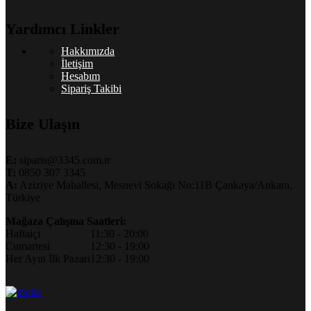
Yardımcı Linkler
Hakkımızda
İletişim
Hesabım
Sipariş Takibi
Bize Ulaşın
E:
siparis@3345.com.tr
T:
0850 307 3345
A:
Aziziye Mahallesi, Mesnevi Sokağı No:11B Çankaya/Ankara,
Türkiye
Mağaza Çalışma Saatleri:
Haftaiçi
11:30 - 20:00
Cumartesi
12:30 - 19:00
Her Ayın İlk Pazarı
12:30 - 19:00