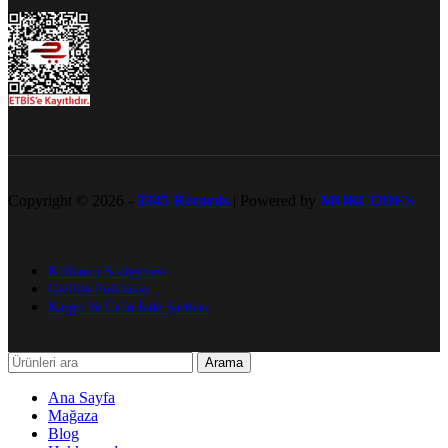
Copyright © 2026 -
3345 Records
| Powered by
MOBCODES
Kullanıcı Sözleşmesi
Gizlilik Politikası
Kargo Ve Ürün İade Şartları
Arama
Ana Sayfa
Mağaza
Blog