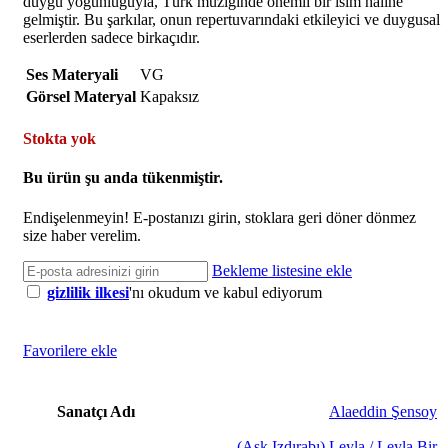
duygu yoğunluğuyla, Türk müziğinde önemli bir isim haline
gelmiştir. Bu şarkılar, onun repertuvarındaki etkileyici ve duygusal
eserlerden sadece birkaçıdır.
Ses Materyali
VG
Görsel Materyal
Kapaksız
Stokta yok
Bu ürün şu anda tükenmiştir.
Endişelenmeyin! E-postanızı girin, stoklara geri döner dönmez
size haber verelim.
Bekleme listesine ekle
gizlilik ilkesi
'nı okudum ve kabul ediyorum
Favorilere ekle
Sanatçı Adı
Alaeddin Şensoy
(Aşk Izdırabı) Leyla / Leyla Bir