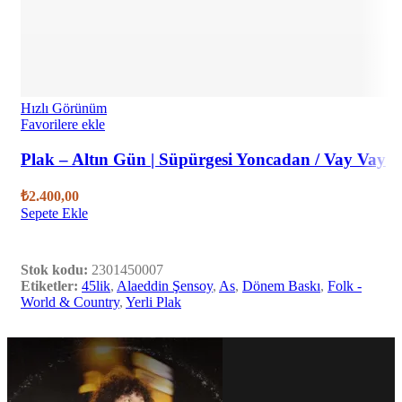
Hızlı Görünüm
Favorilere ekle
Plak – Altın Gün | Süpürgesi Yoncadan / Vay Vay
₺
2.400,00
Sepete Ekle
Stok kodu:
2301450007
Etiketler:
45lik
,
Alaeddin Şensoy
,
As
,
Dönem Baskı
,
Folk -
World & Country
,
Yerli Plak