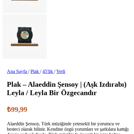
Ana Sayfa
/
Plak
/
45'lik
/
Yerli
Plak – Alaeddin Şensoy | (Aşk Izdırabı)
Leyla / Leyla Bir Özgecandır
₺
99,99
Alaeddin Şensoy, Türk müziğinde yetenekli bir yorumcu ve
besteci olarak bilinir. Kendine özgü yorumları ve şarkılara kattığı