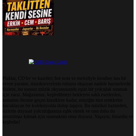
Plaklar, CD'ler ve kasetler; her nota ve melodiyle kendine has bir
evren yaratan, müzikseverlerin ruhunu okşayan nadide hazinelerdir.
Sizlere, bu sonsuz müzik okyanusunda eşsiz bir yolculuk sunmak
için varız. Mağazamız, keşfedilmeyi bekleyen saklı eserlerden,
zamanın ötesine geçen klasiklere kadar, müziğin tüm renklerini
kucaklayan bir koleksiyonla dolup taşıyor. Bu müzikal hazineleri,
sizlerin duyusal yolculuğunuza eşlik etmek ve onu daha da
unutulmaz kılmak için sunmaktan onur duyarız. Yaşayın, hissedin ve
keşfedin!