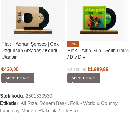
Plak – Adnan Şenses | Çok
-7%
Üzgünsün Arkadaş / Kendi
Plak – Altın Gün | Gelin Halayı
Utansın
/ Dıv Dıv
₺
420,00
₺
1.999,99
₺
2.160,00
SEPETE EKLE
SEPETE EKLE
Stok kodu:
2301330530
Etiketler:
Ali Rıza
,
Dönem Baskı
,
Folk - World & Country
,
Longplay
,
Modern Plakçılık
,
Yerli Plak