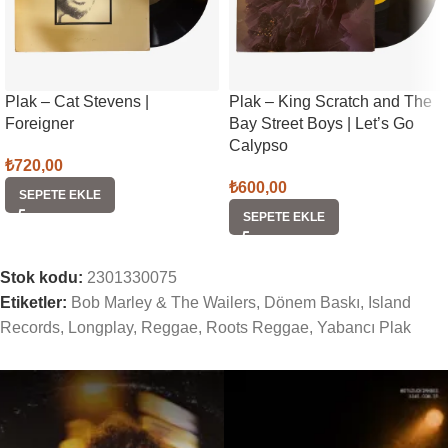
Plak – Cat Stevens |
Plak – King Scratch and The
Foreigner
Bay Street Boys | Let’s Go
Calypso
₺
720,00
₺
600,00
SEPETE EKLE
SEPETE EKLE
Stok kodu:
2301330075
Etiketler:
Bob Marley & The Wailers
,
Dönem Baskı
,
Island
Records
,
Longplay
,
Reggae
,
Roots Reggae
,
Yabancı Plak