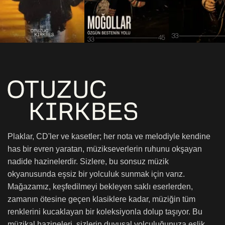
Plaklar, CD'ler ve kasetler; her nota ve melodiyle kendine
has bir evren yaratan, müzikseverlerin ruhunu okşayan
nadide hazinelerdir. Sizlere, bu sonsuz müzik
okyanusunda eşsiz bir yolculuk sunmak için varız.
Mağazamız, keşfedilmeyi bekleyen saklı eserlerden,
zamanın ötesine geçen klasiklere kadar, müziğin tüm
renklerini kucaklayan bir koleksiyonla dolup taşıyor. Bu
müzikal hazineleri, sizlerin duyusal yolculuğunuza eşlik