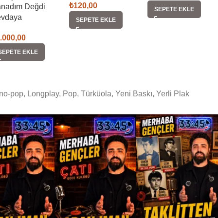
₺
120,00
nadım Değdi
SEPETE EKLE
vdaya
SEPETE EKLE
.000,00
SEPETE EKLE
no-pop
,
Longplay
,
Pop
,
Türküola
,
Yeni Baskı
,
Yerli Plak