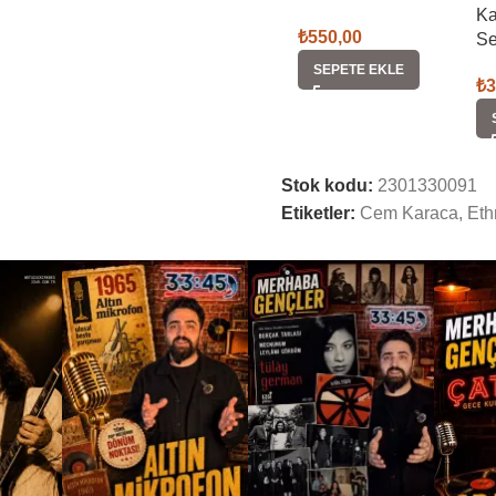
Ka
₺
550,00
Se
SEPETE EKLE
₺
3
Stok kodu:
2301330091
Etiketler:
Cem Karaca
,
Eth