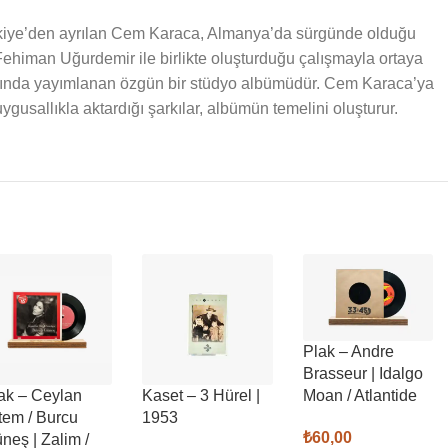
rkiye’den ayrılan Cem Karaca, Almanya’da sürgünde olduğu
ehiman Uğurdemir ile birlikte oluşturduğu çalışmayla ortaya
ılında yayımlanan özgün bir stüdyo albümüdür. Cem Karaca’ya
gusallıkla aktardığı şarkılar, albümün temelini oluşturur.
Plak – Andre
Brasseur | Idalgo
ak – Ceylan
Kaset – 3 Hürel |
Moan / Atlantide
tem / Burcu
1953
₺
60,00
neş | Zalim /