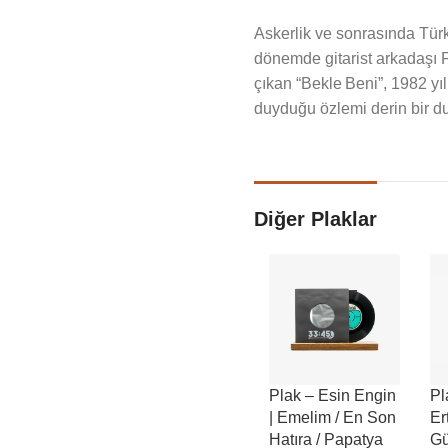
Askerlik ve sonrasında Tü
dönemde gitarist arkadaşı F
çıkan “Bekle Beni”, 1982 y
duyduğu özlemi derin bir duy
Diğer Plaklar
Plak – Esin Engin
Pl
| Emelim / En Son
Er
Hatıra / Papatya
Gü