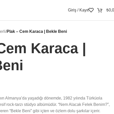
Giriş / Kayıt
₺
0,
erli
/
Plak – Cem Karaca | Bekle Beni
 Cem Karaca |
Beni
nın Almanya’da yaşadığı dönemde, 1982 yılında Türküola
esif rock-tarzı stüdyo albümüdür. “Nem Alacak Felek Benim?”,
en “Bekle Beni” gibi içten ve özlem dolu şarkılar içerir.