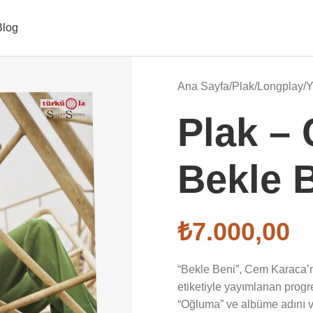
Blog
Ana Sayfa
/
Plak
/
Longplay
/
Y
Plak –
Bekle 
₺
7.000,00
“Bekle Beni”, Cem Karaca’
etiketiyle yayımlanan progr
“Oğluma” ve albüme adını ver