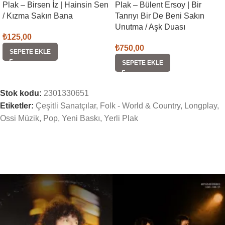
Plak – Birsen İz | Hainsin Sen
Plak – Bülent Ersoy | Bir
/ Kızma Sakın Bana
Tanrıyı Bir De Beni Sakın
Unutma / Aşk Duası
₺
125,00
₺
750,00
SEPETE EKLE
SEPETE EKLE
Stok kodu:
2301330651
Etiketler:
Çeşitli Sanatçılar
,
Folk - World & Country
,
Longplay
,
Ossi Müzik
,
Pop
,
Yeni Baskı
,
Yerli Plak