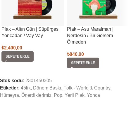
Plak – Altın Gün | Süpürgesi
Plak – Asu Maralman |
Yoncadan / Vay Vay
Nerdesin / Bir Görsem
Ölmeden
₺
2.400,00
₺
840,00
SEPETE EKLE
SEPETE EKLE
Stok kodu:
2301450305
Etiketler:
45lik
,
Dönem Baskı
,
Folk - World & Country
,
Hümeyra
,
Önerdiklerimiz
,
Pop
,
Yerli Plak
,
Yonca