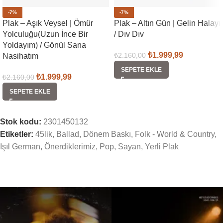
-7%
-7%
Plak – Aşık Veysel | Ömür
Plak – Altın Gün | Gelin Halayı
Yolculuğu(Uzun İnce Bir
/ Dıv Dıv
Yoldayım) / Gönül Sana
₺
1.999,99
₺
2.160,00
Nasihatım
SEPETE EKLE
₺
1.999,99
₺
2.160,00
SEPETE EKLE
Stok kodu:
2301450132
Etiketler:
45lik
,
Ballad
,
Dönem Baskı
,
Folk - World & Country
,
Işıl German
,
Önerdiklerimiz
,
Pop
,
Sayan
,
Yerli Plak