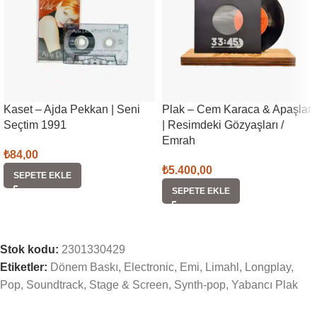
Kaset – Ajda Pekkan | Seni
Plak – Cem Karaca & Apaşlar
Seçtim 1991
| Resimdeki Gözyaşları /
Emrah
₺
84,00
₺
5.400,00
SEPETE EKLE
SEPETE EKLE
Stok kodu:
2301330429
Etiketler:
Dönem Baskı
,
Electronic
,
Emi
,
Limahl
,
Longplay
,
Pop
,
Soundtrack
,
Stage & Screen
,
Synth-pop
,
Yabancı Plak