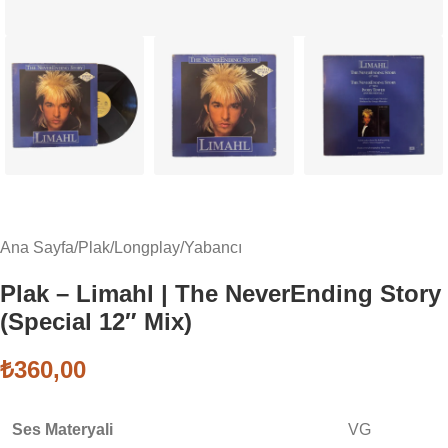
Ana Sayfa
/
Plak
/
Longplay
/
Yabancı
Plak – Limahl | The NeverEnding Story
(Special 12″ Mix)
₺
360,00
Ses Materyali
VG