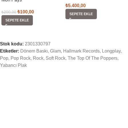
₺
5.400,00
₺
100,00
₺
200,00
SEPETE EKLE
SEPETE EKLE
Stok kodu:
2301330797
Etiketler:
Dönem Baskı
,
Glam
,
Hallmark Records
,
Longplay
,
Pop
,
Pop Rock
,
Rock
,
Soft Rock
,
The Top Of The Poppers
,
Yabancı Plak