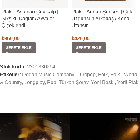
Plak – Asuman Çevikalp |
Plak – Adnan Şenses | Çok
Şıkşıklı Dağlar / Ayvalar
Üzgünsün Arkadaş / Kendi
Çiçeklendi
Utansın
₺
960,00
₺
420,00
SEPETE EKLE
SEPETE EKLE
Stok kodu:
2301330294
Etiketler:
Doğan Music Company
,
Europop
,
Folk
,
Folk - World
& Country
,
Longplay
,
Pop
,
Türkan Şoray
,
Yeni Baskı
,
Yerli Plak