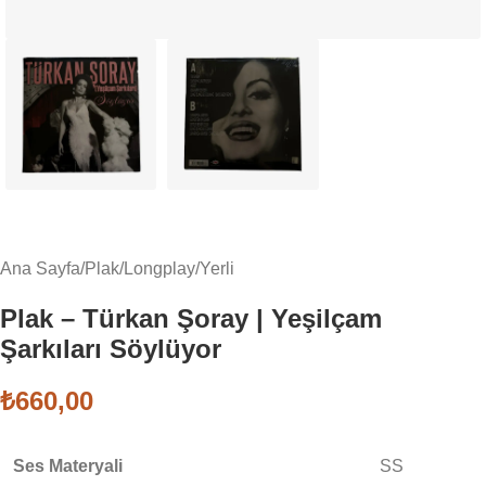
Ana Sayfa
/
Plak
/
Longplay
/
Yerli
Plak – Türkan Şoray | Yeşilçam
Şarkıları Söylüyor
₺
660,00
Ses Materyali
SS