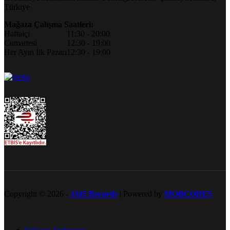
Türkiye
Mağaza Çalışma Saatleri:
Haftaiçi
11:30 - 20:00
Cumartesi
12:30 - 19:00
Her Ayın İlk Pazarı
12:30 - 19:00
Copyright © 2026 -
3345 Records
| Powered by
MOBCODES