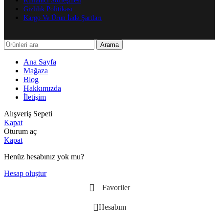
Kullanıcı Sözleşmesi
Gizlilik Politikası
Kargo Ve Ürün İade Şartları
Arama
Ana Sayfa
Mağaza
Blog
Hakkımızda
İletişim
Alışveriş Sepeti
Kapat
Oturum aç
Kapat
Henüz hesabınız yok mu?
Hesap oluştur
Favoriler
Hesabım