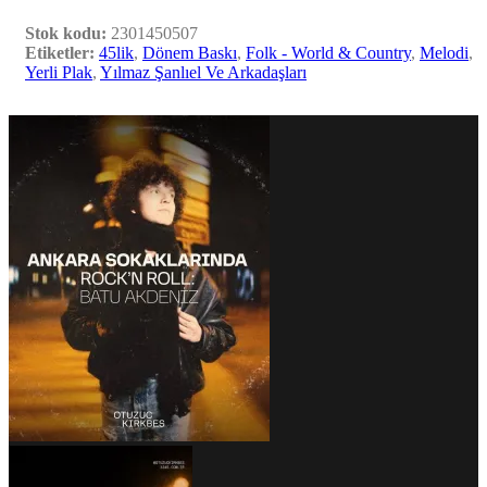
Stok kodu:
2301450507
Etiketler:
45lik
,
Dönem Baskı
,
Folk - World & Country
,
Melodi
,
Yerli Plak
,
Yılmaz Şanlıel Ve Arkadaşları