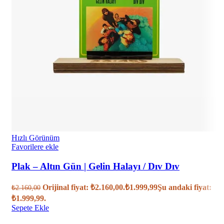
Hızlı Görünüm
Favorilere ekle
Plak – Altın Gün | Gelin Halayı / Dıv Dıv
Orijinal fiyat: ₺2.160,00.
₺
1.999,99
Şu andaki fiyat:
₺
2.160,00
₺1.999,99.
Sepete Ekle