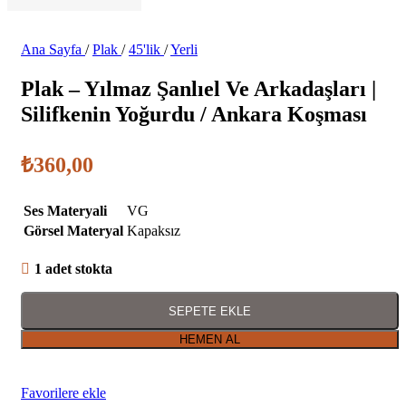
Ana Sayfa
/
Plak
/
45'lik
/
Yerli
Plak – Yılmaz Şanlıel Ve Arkadaşları |
Silifkenin Yoğurdu / Ankara Koşması
₺
360,00
Ses Materyali
VG
Görsel Materyal
Kapaksız
1 adet stokta
SEPETE EKLE
HEMEN AL
Favorilere ekle