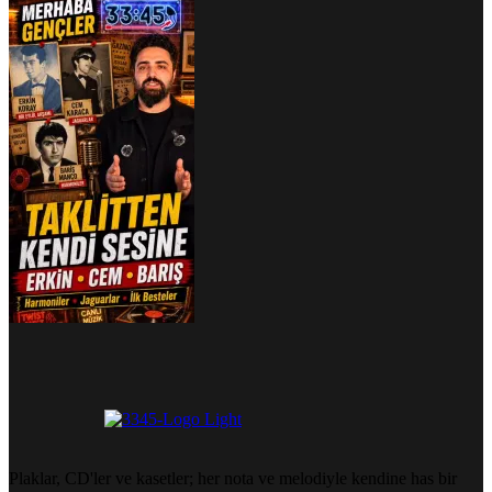
Plaklar, CD'ler ve kasetler; her nota ve melodiyle kendine has bir