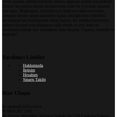
evren yaratan, müzikseverlerin ruhunu okşayan nadide hazinelerdir.
Sizlere, bu sonsuz müzik okyanusunda eşsiz bir yolculuk sunmak
için varız. Mağazamız, keşfedilmeyi bekleyen saklı eserlerden,
zamanın ötesine geçen klasiklere kadar, müziğin tüm renklerini
kucaklayan bir koleksiyonla dolup taşıyor. Bu müzikal hazineleri,
sizlerin duyusal yolculuğunuza eşlik etmek ve onu daha da
unutulmaz kılmak için sunmaktan onur duyarız. Yaşayın, hissedin ve
keşfedin!
Yardımcı Linkler
Hakkımızda
İletişim
Hesabım
Sipariş Takibi
Bize Ulaşın
E:
siparis@3345.com.tr
T:
0850 307 3345
A:
Aziziye Mahallesi, Mesnevi Sokağı No:11B Çankaya/Ankara,