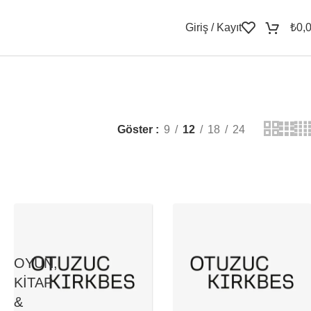
Giriş / Kayıt
₺
0,
Göster
9
12
18
24
OYUN,
KITAP
&