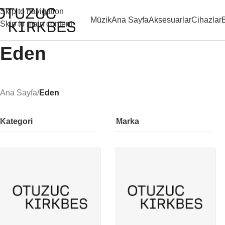
Skip to navigation
Müzik
Ana Sayfa
Aksesuarlar
Cihazlar
Skip to main content
Eden
Ana Sayfa
/
Eden
Kategori
Marka