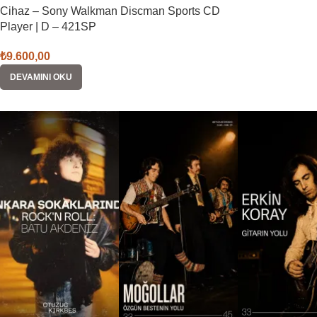
Cihaz – Sony Walkman Discman Sports CD
Player | D – 421SP
₺
9.600,00
DEVAMINI OKU