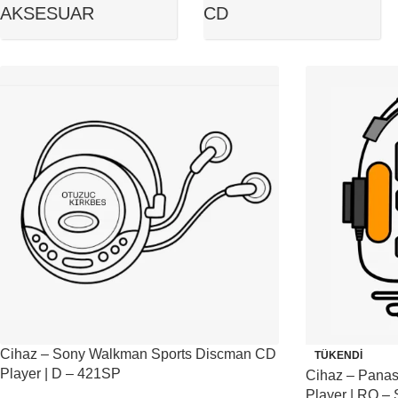
AKSESUAR
CD
Cihaz – Sony Walkman Sports Discman CD
TÜKENDI
Player | D – 421SP
Cihaz – Panas
Player | RQ –