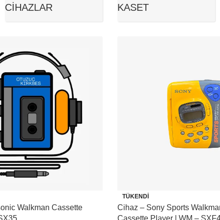
CIHAZLAR
KASET
TÜKENDI
onic Walkman Cassette
Cihaz – Sony Sports Walkma
 SX35
Cassette Player | WM – SXF