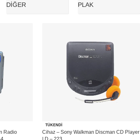
DIĞER
PLAK
TÜKENDI
n Radio
Cihaz – Sony Walkman Discman CD Player
44
| D – 223