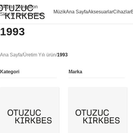
Skip to navigation
Müzik
Ana Sayfa
Aksesuarlar
Cihazlar
Skip to main content
1993
Ana Sayfa
/
Üretim Yılı ürün
/
1993
Kategori
Marka