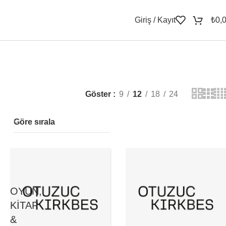
Giriş / Kayıt
₺
0,
Göster
9
12
18
24
Göre sırala
OYUN,
KITAP
&