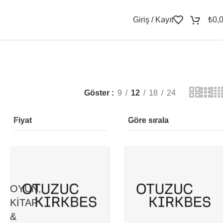
Giriş / Kayıt
₺
0,
Göster
9
12
18
24
Fiyat
Göre sırala
OYUN,
KITAP
&