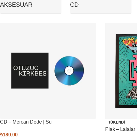
AKSESUAR
CD
CD – Mercan Dede | Su
TÜKENDI
Plak – Lalalar 
₺
180,00