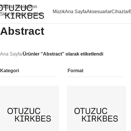
Skip to navigation
Müzik
Ana Sayfa
Aksesuarlar
Cihazlar
Skip to main content
Abstract
Ana Sayfa
/
Ürünler “Abstract” olarak etiketlendi
Kategori
Format