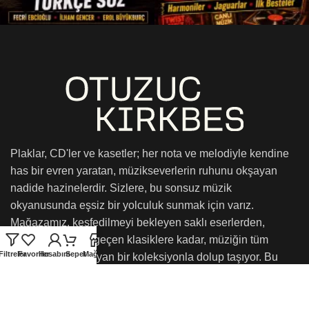
Plaklar, CD'ler ve kasetler; her nota ve melodiyle kendine
has bir evren yaratan, müzikseverlerin ruhunu okşayan
nadide hazinelerdir. Sizlere, bu sonsuz müzik
okyanusunda eşsiz bir yolculuk sunmak için varız.
Mağazamız, keşfedilmeyi bekleyen saklı eserlerden,
zamanın ötesine geçen klasiklere kadar, müziğin tüm
Filtreler
Favoriler
Hesabım
Sepet
Mağaza
renklerini kucaklayan bir koleksiyonla dolup taşıyor. Bu
müzikal hazineleri, sizlerin duyusal yolculuğunuza eşlik
etmek ve onu daha da unutulmaz kılmak için sunmaktan
onur duyarız. Yaşayın, hissedin ve keşfedin!