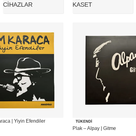
CIHAZLAR
KASET
aca | Yiyin Efendiler
TÜKENDI
Plak – Alpay | Gitme