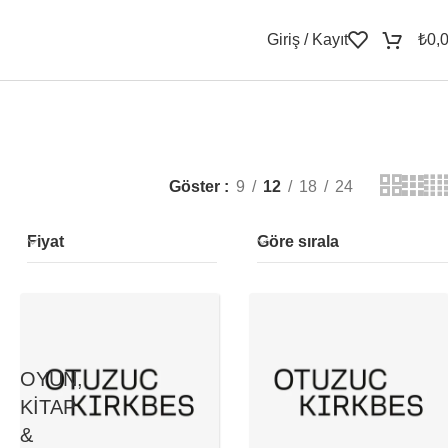
Giriş / Kayıt
₺
0,
Göster
9
12
18
24
Fiyat
Göre sırala
OYUN,
KITAP
&