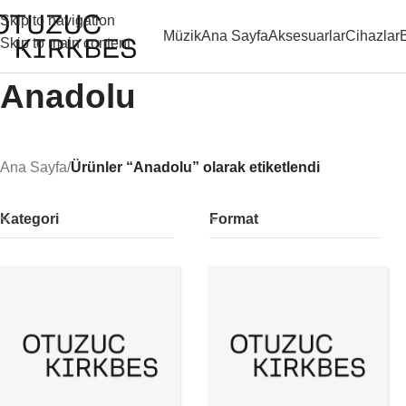
Skip to navigation
Müzik
Ana Sayfa
Aksesuarlar
Cihazlar
Skip to main content
Anadolu
Ana Sayfa
/
Ürünler “Anadolu” olarak etiketlendi
Kategori
Format