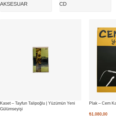
AKSESUAR
CD
Kaset – Tayfun Talipoğlu | Yüzümün Yeni
Plak – Cem Kar
Gülümseyişi
₺
1.080,00