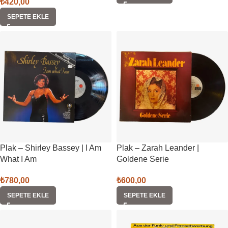
₺
420,00
SEPETE EKLE
Plak – Shirley Bassey | I Am
Plak – Zarah Leander |
What I Am
Goldene Serie
₺
780,00
₺
600,00
SEPETE EKLE
SEPETE EKLE