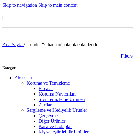
Skip to navigation
Skip to main content
Chanson
Ana Sayfa
/
Ürünler “Chanson” olarak etiketlendi
Filters
Kategori
Aksesuar
Koruma ve Temizleme
Fırçalar
Koruma Naylonları
Sıvı Temizleme Ürünleri
Zarflar
Sergileme ve Hediyelik Ürünler
Çerçeveler
Diğer Ürünler
Kasa ve Dolaplar
Kişiselleştirilebilir Ürünler