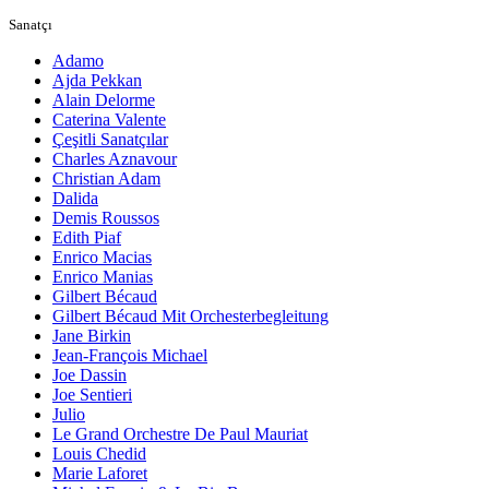
Sanatçı
Adamo
Ajda Pekkan
Alain Delorme
Caterina Valente
Çeşitli Sanatçılar
Charles Aznavour
Christian Adam
Dalida
Demis Roussos
Edith Piaf
Enrico Macias
Enrico Manias
Gilbert Bécaud
Gilbert Bécaud Mit Orchesterbegleitung
Jane Birkin
Jean-François Michael
Joe Dassin
Joe Sentieri
Julio
Le Grand Orchestre De Paul Mauriat
Louis Chedid
Marie Laforet