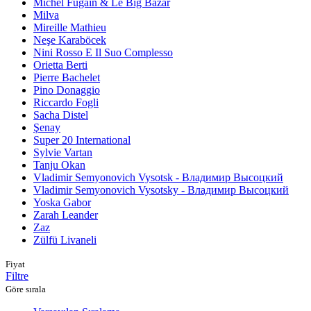
Michel Fugain & Le Big Bazar
Milva
Mireille Mathieu
Neşe Karaböcek
Nini Rosso E Il Suo Complesso
Orietta Berti
Pierre Bachelet
Pino Donaggio
Riccardo Fogli
Sacha Distel
Şenay
Super 20 International
Sylvie Vartan
Tanju Okan
Vladimir Semyonovich Vysotsk - Владимир Высоцкий
Vladimir Semyonovich Vysotsky - Владимир Высоцкий
Yoska Gabor
Zarah Leander
Zaz
Zülfü Livaneli
Fiyat
Filtre
Göre sırala