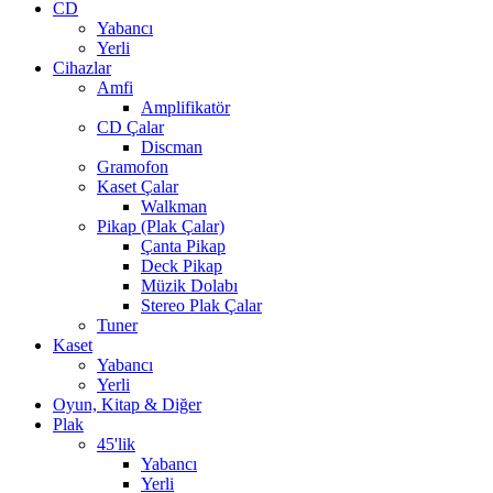
CD
Yabancı
Yerli
Cihazlar
Amfi
Amplifikatör
CD Çalar
Discman
Gramofon
Kaset Çalar
Walkman
Pikap (Plak Çalar)
Çanta Pikap
Deck Pikap
Müzik Dolabı
Stereo Plak Çalar
Tuner
Kaset
Yabancı
Yerli
Oyun, Kitap & Diğer
Plak
45'lik
Yabancı
Yerli