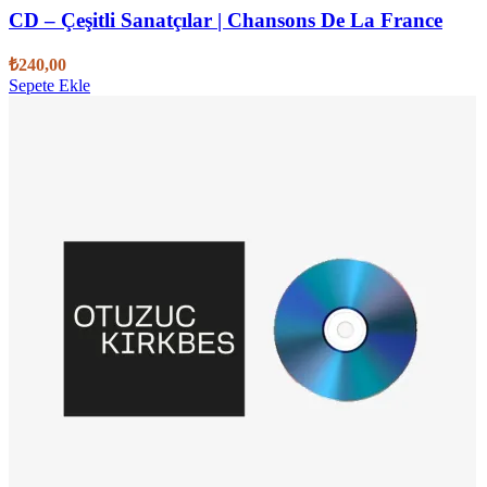
CD – Çeşitli Sanatçılar | Chansons De La France
₺
240,00
Sepete Ekle