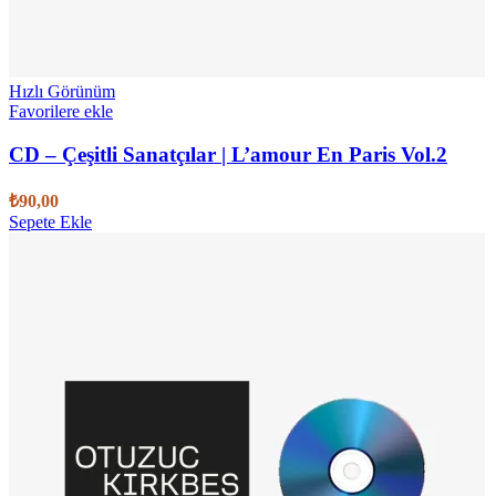
Hızlı Görünüm
Favorilere ekle
CD – Çeşitli Sanatçılar | L’amour En Paris Vol.2
₺
90,00
Sepete Ekle