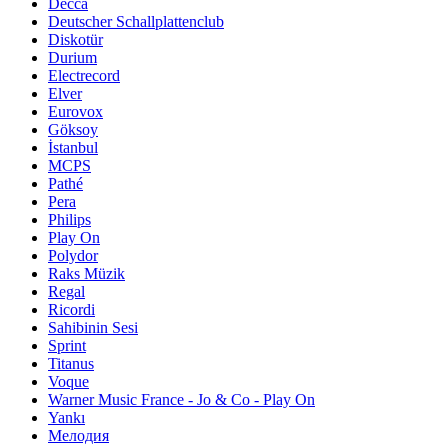
Decca
Deutscher Schallplattenclub
Diskotür
Durium
Electrecord
Elver
Eurovox
Göksoy
İstanbul
MCPS
Pathé
Pera
Philips
Play On
Polydor
Raks Müzik
Regal
Ricordi
Sahibinin Sesi
Sprint
Titanus
Voque
Warner Music France - Jo & Co - Play On
Yankı
Мелодия