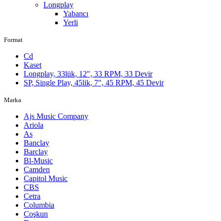
Longplay
Yabancı
Yerli
Format
Cd
Kaset
Longplay, 33lük, 12", 33 RPM, 33 Devir
SP, Single Play, 45lik, 7", 45 RPM, 45 Devir
Marka
Ajs Music Company
Ariola
As
Banclay
Barclay
Bl-Music
Camden
Capitol Music
CBS
Cetra
Columbia
Coşkun