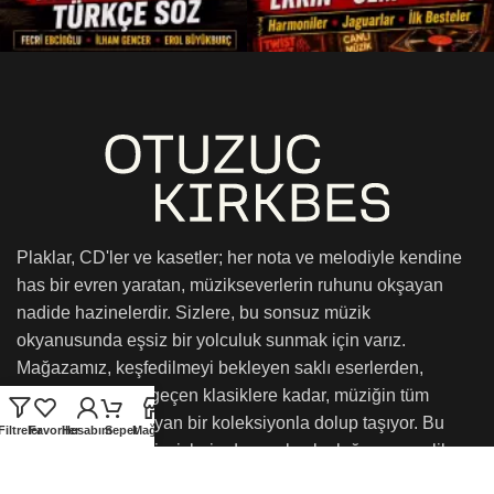
Plaklar, CD'ler ve kasetler; her nota ve melodiyle kendine
has bir evren yaratan, müzikseverlerin ruhunu okşayan
nadide hazinelerdir. Sizlere, bu sonsuz müzik
okyanusunda eşsiz bir yolculuk sunmak için varız.
Mağazamız, keşfedilmeyi bekleyen saklı eserlerden,
zamanın ötesine geçen klasiklere kadar, müziğin tüm
renklerini kucaklayan bir koleksiyonla dolup taşıyor. Bu
Filtreler
Favoriler
Hesabım
Sepet
Mağaza
müzikal hazineleri, sizlerin duyusal yolculuğunuza eşlik
etmek ve onu daha da unutulmaz kılmak için sunmaktan