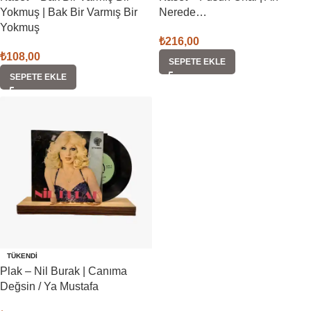
Yokmuş | Bak Bir Varmış Bir
Nerede…
Yokmuş
₺
216,00
₺
108,00
SEPETE EKLE
SEPETE EKLE
TÜKENDI
Plak – Nil Burak | Canıma
Değsin / Ya Mustafa