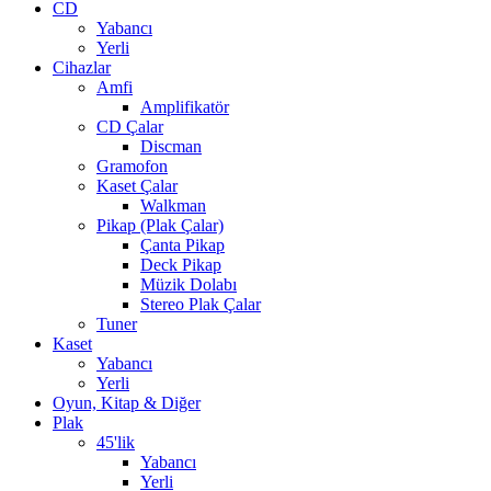
CD
Yabancı
Yerli
Cihazlar
Amfi
Amplifikatör
CD Çalar
Discman
Gramofon
Kaset Çalar
Walkman
Pikap (Plak Çalar)
Çanta Pikap
Deck Pikap
Müzik Dolabı
Stereo Plak Çalar
Tuner
Kaset
Yabancı
Yerli
Oyun, Kitap & Diğer
Plak
45'lik
Yabancı
Yerli