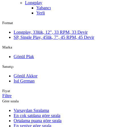
Longplay
Yabancı
Yerli
Format
Longplay, 33lük, 12", 33 RPM, 33 Devir
SP, Single Play, 45lik, 7", 45 RPM, 45 Devir
Marka
Gönül Plak
Sanatçı
Gönül Akkor
Işıl German
Fiyat
Filtre
Göre sırala
Varsayılan Sıralama
En çok satılana göre sırala
Ortalama puana göre sırala
En yeniye göre sırala