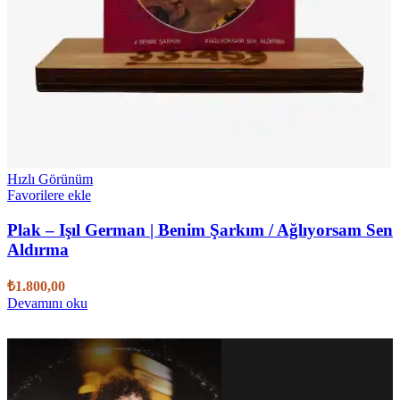
Hızlı Görünüm
Favorilere ekle
Plak – Işıl German | Benim Şarkım / Ağlıyorsam Sen
Aldırma
₺
1.800,00
Devamını oku