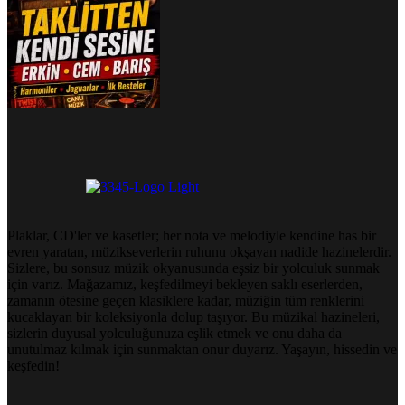
Plaklar, CD'ler ve kasetler; her nota ve melodiyle kendine has bir
evren yaratan, müzikseverlerin ruhunu okşayan nadide hazinelerdir.
Sizlere, bu sonsuz müzik okyanusunda eşsiz bir yolculuk sunmak
için varız. Mağazamız, keşfedilmeyi bekleyen saklı eserlerden,
zamanın ötesine geçen klasiklere kadar, müziğin tüm renklerini
kucaklayan bir koleksiyonla dolup taşıyor. Bu müzikal hazineleri,
sizlerin duyusal yolculuğunuza eşlik etmek ve onu daha da
unutulmaz kılmak için sunmaktan onur duyarız. Yaşayın, hissedin ve
keşfedin!