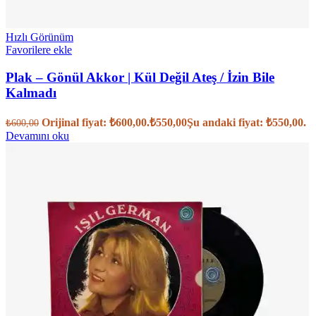
Hızlı Görünüm
Favorilere ekle
Plak – Gönül Akkor | Kül Değil Ateş / İzin Bile
Kalmadı
Orijinal fiyat: ₺600,00.
₺
550,00
Şu andaki fiyat: ₺550,00.
₺
600,00
Devamını oku