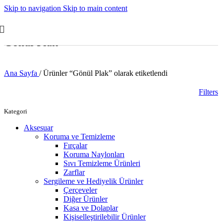
Skip to navigation
Skip to main content
Gönül Plak
Ana Sayfa
/
Ürünler “Gönül Plak” olarak etiketlendi
Filters
Kategori
Aksesuar
Koruma ve Temizleme
Fırçalar
Koruma Naylonları
Sıvı Temizleme Ürünleri
Zarflar
Sergileme ve Hediyelik Ürünler
Çerçeveler
Diğer Ürünler
Kasa ve Dolaplar
Kişiselleştirilebilir Ürünler