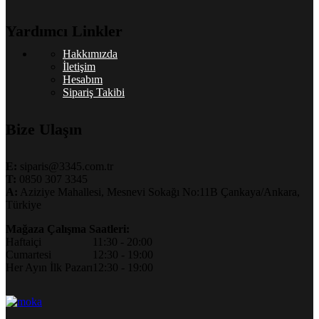
Yardımcı Linkler
Hakkımızda
İletişim
Hesabım
Sipariş Takibi
Bize Ulaşın
E:
siparis@3345.com.tr
T:
0850 307 3345
A:
Aziziye Mahallesi, Mesnevi Sokağı No:11B Çankaya/Ankara,
Türkiye
Mağaza Çalışma Saatleri:
Haftaiçi
11:30 - 20:00
Cumartesi
12:30 - 19:00
Her Ayın İlk Pazarı
12:30 - 19:00