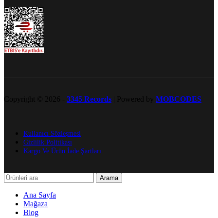
Copyright © 2026 -
3345 Records
| Powered by
MOBCODES
Kullanıcı Sözleşmesi
Gizlilik Politikası
Kargo Ve Ürün İade Şartları
Arama
Ana Sayfa
Mağaza
Blog