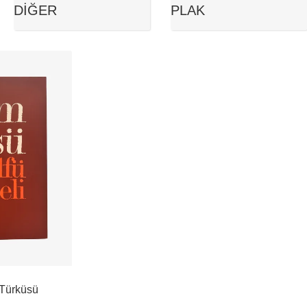
DIĞER
PLAK
 Türküsü