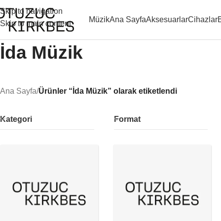
Skip to navigation
Müzik
Ana Sayfa
Aksesuarlar
Cihazlar
Skip to main content
İda Müzik
Ana Sayfa
/
Ürünler “İda Müzik” olarak etiketlendi
Kategori
Format