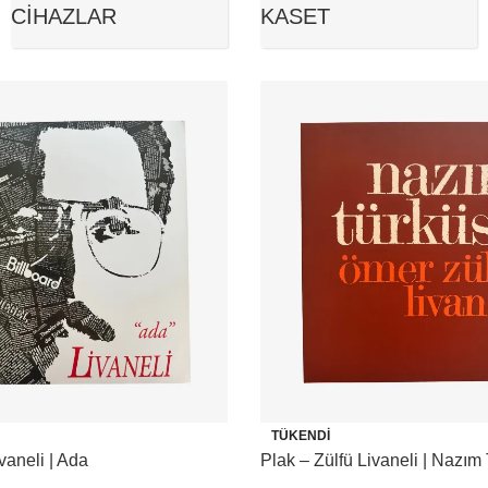
CIHAZLAR
KASET
TÜKENDI
vaneli | Ada
Plak – Zülfü Livaneli | Nazım