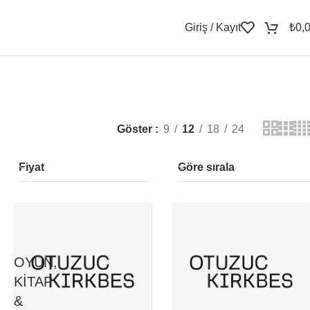
Giriş / Kayıt
₺
0,
Göster
9
12
18
24
Fiyat
Göre sırala
OYUN,
KITAP
&