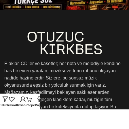
Plaklar, CD'ler ve kasetler; her nota ve melodiyle kendine
has bir evren yaratan, müzikseverlerin ruhunu okşayan
nadide hazinelerdir. Sizlere, bu sonsuz müzik
okyanusunda eşsiz bir yolculuk sunmak için varız.
Mağazamız, keşfedilmeyi bekleyen saklı eserlerden,
zamanın ötesine geçen klasiklere kadar, müziğin tüm
Filtreler
Favoriler
Hesabım
Sepet
Mağaza
renklerini kucaklayan bir koleksiyonla dolup taşıyor. Bu
müzikal hazineleri, sizlerin duyusal yolculuğunuza eşlik
etmek ve onu daha da unutulmaz kılmak için sunmaktan
onur duyarız. Yaşayın, hissedin ve keşfedin!