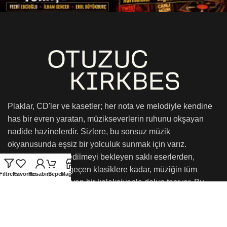
Plaklar, CD'ler ve kasetler; her nota ve melodiyle kendine
has bir evren yaratan, müzikseverlerin ruhunu okşayan
nadide hazinelerdir. Sizlere, bu sonsuz müzik
okyanusunda eşsiz bir yolculuk sunmak için varız.
Mağazamız, keşfedilmeyi bekleyen saklı eserlerden,
zamanın ötesine geçen klasiklere kadar, müziğin tüm
Filtreler
Favoriler
Hesabım
Sepet
Mağaza
renklerini kucaklayan bir koleksiyonla dolup taşıyor. Bu
müzikal hazineleri, sizlerin duyusal yolculuğunuza eşlik
etmek ve onu daha da unutulmaz kılmak için sunmaktan
onur duyarız. Yaşayın, hissedin ve keşfedin!