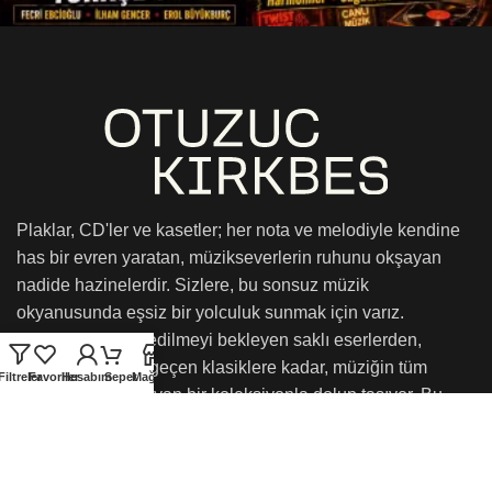
Plaklar, CD'ler ve kasetler; her nota ve melodiyle kendine
has bir evren yaratan, müzikseverlerin ruhunu okşayan
nadide hazinelerdir. Sizlere, bu sonsuz müzik
okyanusunda eşsiz bir yolculuk sunmak için varız.
Mağazamız, keşfedilmeyi bekleyen saklı eserlerden,
zamanın ötesine geçen klasiklere kadar, müziğin tüm
Filtreler
Favoriler
Hesabım
Sepet
Mağaza
renklerini kucaklayan bir koleksiyonla dolup taşıyor. Bu
müzikal hazineleri, sizlerin duyusal yolculuğunuza eşlik
etmek ve onu daha da unutulmaz kılmak için sunmaktan
onur duyarız. Yaşayın, hissedin ve keşfedin!