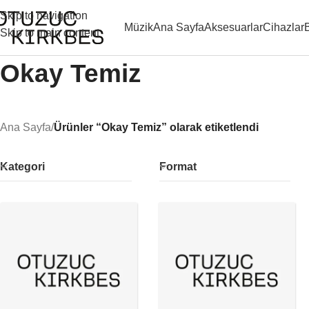
Skip to navigation
Müzik
Ana Sayfa
Aksesuarlar
Cihazlar
Skip to main content
Okay Temiz
Ana Sayfa
/
Ürünler “Okay Temiz” olarak etiketlendi
Kategori
Format