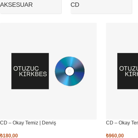
AKSESUAR
CD
CD – Okay Temiz | Derviş
CD – Okay Tem
₺
180,00
₺
960,00