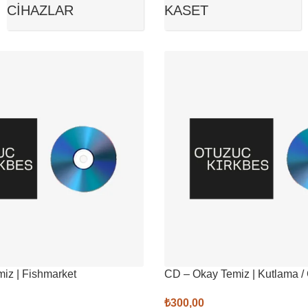
CIHAZLAR
KASET
iz | Fishmarket
CD – Okay Temiz | Kutlama / 
₺
300,00