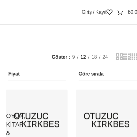
Giriş / Kayıt
₺
0,
Göster
9
12
18
24
Fiyat
Göre sırala
OYUN,
KITAP
&