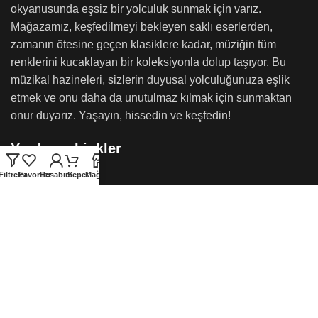
okyanusunda eşsiz bir yolculuk sunmak için varız.
Mağazamız, keşfedilmeyi bekleyen saklı eserlerden,
zamanın ötesine geçen klasiklere kadar, müziğin tüm
renklerini kucaklayan bir koleksiyonla dolup taşıyor. Bu
müzikal hazineleri, sizlerin duyusal yolculuğunuza eşlik
etmek ve onu daha da unutulmaz kılmak için sunmaktan
onur duyarız. Yaşayın, hissedin ve keşfedin!
Yardımcı Linkler
Filtreler
Favoriler
Hesabım
Sepet
Mağaza
Hakkımızda
İletişim
Hesabım
Sipariş Takibi
Bize Ulaşın