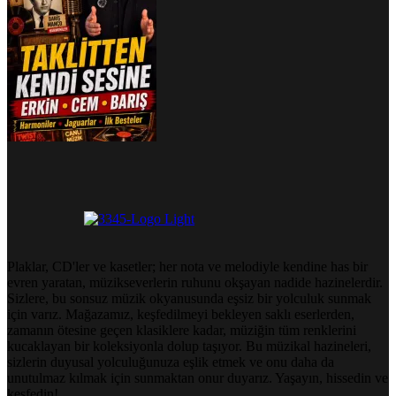
Plaklar, CD'ler ve kasetler; her nota ve melodiyle kendine has bir
evren yaratan, müzikseverlerin ruhunu okşayan nadide hazinelerdir.
Sizlere, bu sonsuz müzik okyanusunda eşsiz bir yolculuk sunmak
için varız. Mağazamız, keşfedilmeyi bekleyen saklı eserlerden,
zamanın ötesine geçen klasiklere kadar, müziğin tüm renklerini
kucaklayan bir koleksiyonla dolup taşıyor. Bu müzikal hazineleri,
sizlerin duyusal yolculuğunuza eşlik etmek ve onu daha da
unutulmaz kılmak için sunmaktan onur duyarız. Yaşayın, hissedin ve
keşfedin!