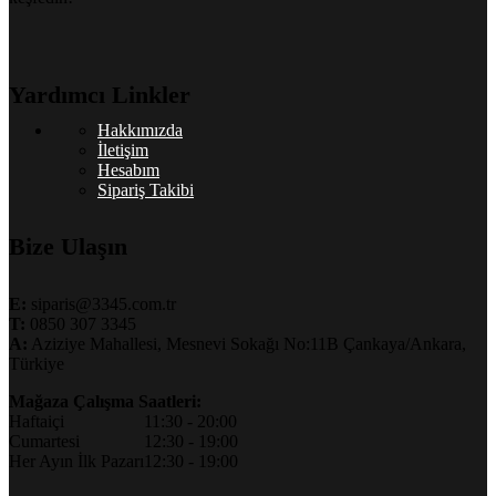
Yardımcı Linkler
Hakkımızda
İletişim
Hesabım
Sipariş Takibi
Bize Ulaşın
E:
siparis@3345.com.tr
T:
0850 307 3345
A:
Aziziye Mahallesi, Mesnevi Sokağı No:11B Çankaya/Ankara,
Türkiye
Mağaza Çalışma Saatleri:
Haftaiçi
11:30 - 20:00
Cumartesi
12:30 - 19:00
Her Ayın İlk Pazarı
12:30 - 19:00