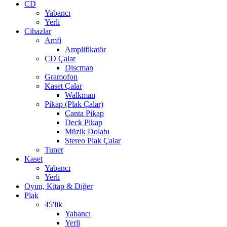
CD
Yabancı
Yerli
Cihazlar
Amfi
Amplifikatör
CD Çalar
Discman
Gramofon
Kaset Çalar
Walkman
Pikap (Plak Çalar)
Çanta Pikap
Deck Pikap
Müzik Dolabı
Stereo Plak Çalar
Tuner
Kaset
Yabancı
Yerli
Oyun, Kitap & Diğer
Plak
45'lik
Yabancı
Yerli