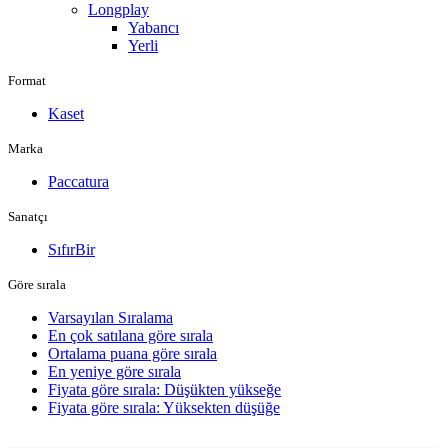
Longplay
Yabancı
Yerli
Format
Kaset
Marka
Paccatura
Sanatçı
SıfırBir
Göre sırala
Varsayılan Sıralama
En çok satılana göre sırala
Ortalama puana göre sırala
En yeniye göre sırala
Fiyata göre sırala: Düşükten yükseğe
Fiyata göre sırala: Yüksekten düşüğe