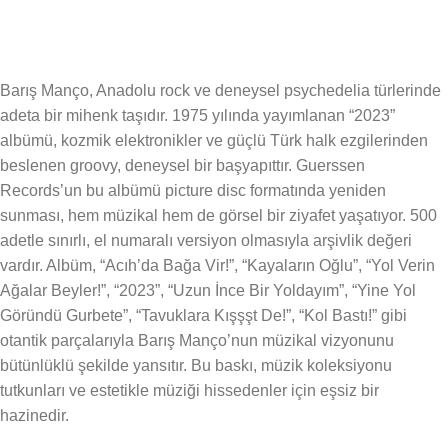
Barış Manço, Anadolu rock ve deneysel psychedelia türlerinde
adeta bir mihenk taşıdır. 1975 yılında yayımlanan “2023”
albümü, kozmik elektronikler ve güçlü Türk halk ezgilerinden
beslenen groovy, deneysel bir başyapıttır. Guerssen
Records’un bu albümü picture disc formatında yeniden
sunması, hem müzikal hem de görsel bir ziyafet yaşatıyor. 500
adetle sınırlı, el numaralı versiyon olmasıyla arşivlik değeri
vardır. Albüm, “Acıh’da Bağa Vir!”, “Kayaların Oğlu”, “Yol Verin
Ağalar Beyler!”, “2023”, “Uzun İnce Bir Yoldayım”, “Yine Yol
Göründü Gurbete”, “Tavuklara Kışşşt De!”, “Kol Bastı!” gibi
otantik parçalarıyla Barış Manço’nun müzikal vizyonunu
bütünlüklü şekilde yansıtır. Bu baskı, müzik koleksiyonu
tutkunları ve estetikle müziği hissedenler için eşsiz bir
hazinedir.