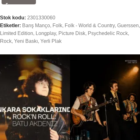
Stok kodu:
2301330060
Etiketler:
Barış Manço
,
Folk
,
Folk - World & Country
,
Guerssen
,
Limited Edition
,
Longplay
,
Picture Disk
,
Psychedelic Rock
,
Rock
,
Yeni Baskı
,
Yerli Plak