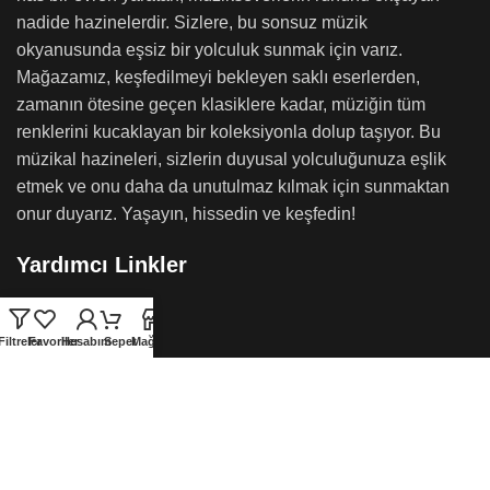
nadide hazinelerdir. Sizlere, bu sonsuz müzik
okyanusunda eşsiz bir yolculuk sunmak için varız.
Mağazamız, keşfedilmeyi bekleyen saklı eserlerden,
zamanın ötesine geçen klasiklere kadar, müziğin tüm
renklerini kucaklayan bir koleksiyonla dolup taşıyor. Bu
müzikal hazineleri, sizlerin duyusal yolculuğunuza eşlik
etmek ve onu daha da unutulmaz kılmak için sunmaktan
onur duyarız. Yaşayın, hissedin ve keşfedin!
Yardımcı Linkler
Hakkımızda
Filtreler
Favoriler
Hesabım
Sepet
Mağaza
İletişim
Hesabım
Sipariş Takibi
Bize Ulaşın