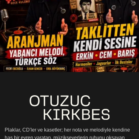
Plaklar, CD'ler ve kasetler; her nota ve melodiyle kendine
has bir evren yaratan, müzikseverlerin ruhunu okşayan